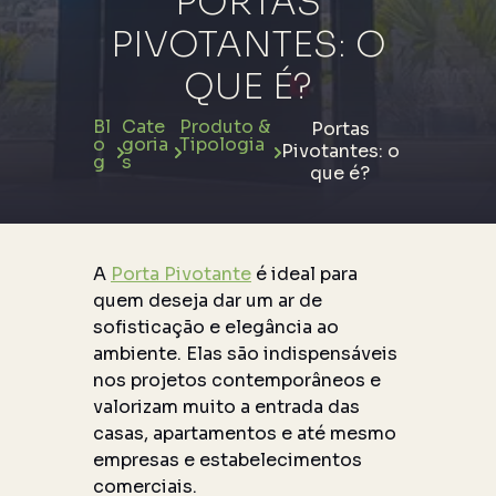
PORTAS
PIVOTANTES: O
QUE É?
Bl
Cate
Produto &
Portas
o
goria
Tipologia
Pivotantes: o
g
s
que é?
A
Porta Pivotante
é ideal para
quem deseja dar um ar de
sofisticação e elegância ao
ambiente. Elas são indispensáveis
nos projetos contemporâneos e
valorizam muito a entrada das
casas, apartamentos e até mesmo
empresas e estabelecimentos
comerciais.