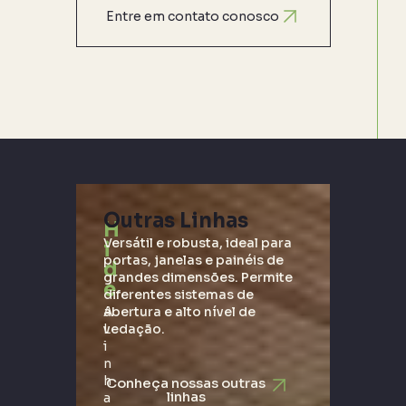
Entre em contato conosco
C
Outras Linhas
o
H
Versátil e robusta, ideal para
i
n
portas, janelas e painéis de
d
grandes dimensões. Permite
e
h
diferentes sistemas de
A
abertura e alto nível de
e
L
vedação.
i
ç
n
h
Conheça nossas outras
linhas
a