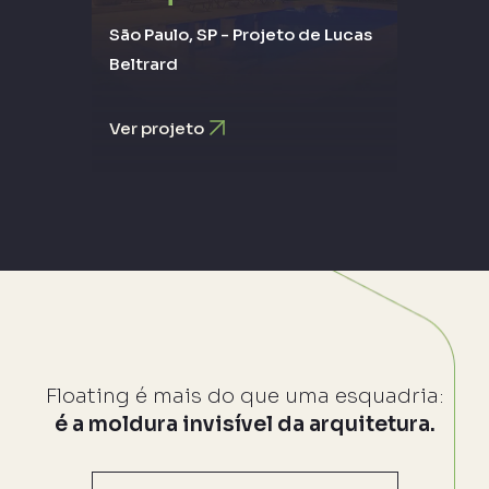
São Paulo, SP - Projeto de Lucas
Beltrard
Read More
Ver projeto
Floating é mais do que uma esquadria:
é a moldura invisível da arquitetura.