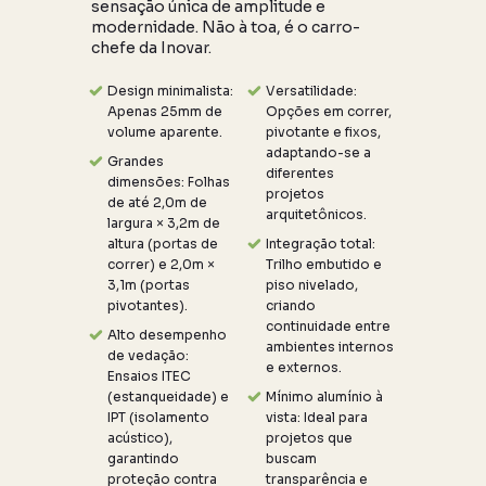
sensação única de amplitude e
modernidade. Não à toa, é o carro-
chefe da Inovar.
Design minimalista:
Versatilidade:
Apenas 25mm de
Opções em correr,
volume aparente.
pivotante e fixos,
adaptando-se a
Grandes
diferentes
dimensões: Folhas
projetos
de até 2,0m de
arquitetônicos.
largura × 3,2m de
altura (portas de
Integração total:
correr) e 2,0m ×
Trilho embutido e
3,1m (portas
piso nivelado,
pivotantes).
criando
continuidade entre
Alto desempenho
ambientes internos
de vedação:
e externos.
Ensaios ITEC
(estanqueidade) e
Mínimo alumínio à
IPT (isolamento
vista: Ideal para
acústico),
projetos que
garantindo
buscam
proteção contra
transparência e