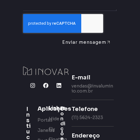
Enviar mensagem
E-mail
vendas@invalumin
io.com.br
Linhas
Aplicações
C
Telefone
I
o
n
(11) 5624-2323
n
Hide
s
Portas
di
ti
ç
Fly
Janelas
u
õ
Endereço
c
e
Floating