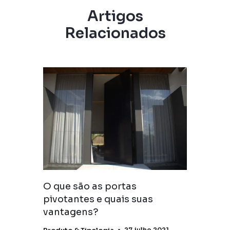
Artigos
Relacionados
O que são as portas
o no
pivotantes e quais suas
vantagens?
2020
27 julho 2021