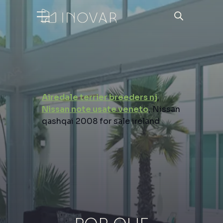
Airedale terrier breeders nj
,
Nissan note usate veneto
, Nissan
qashqai 2008 for sale ireland