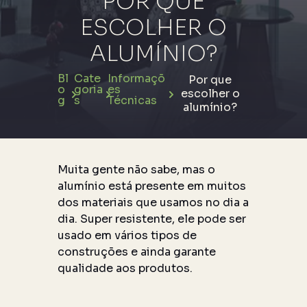
POR QUE
ESCOLHER O
ALUMÍNIO?
Bl
Cate
Informaçõ
Por que
o
goria
es
escolher o
g
s
Técnicas
alumínio?
Muita gente não sabe, mas o
alumínio está presente em muitos
dos materiais que usamos no dia a
dia. Super resistente, ele pode ser
usado em vários tipos de
construções e ainda garante
qualidade aos produtos.