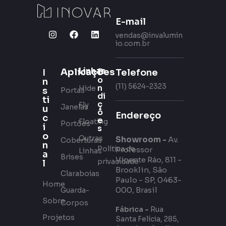
E-mail
vendas@invalumin
io.com.br
Linhas
Aplicações
C
Telefone
I
o
n
(11) 5624-2323
n
Hide
s
Portas
di
ti
ç
Fly
Janelas
u
õ
Endereço
c
e
Floating
Portões
i
s
o
Outras
Showroom -
Av.
Coberturas
n
Política de
Professor
Linhas
a
Brises
Vicente Ráo, 811 -
privacidade
l
Brooklin, São
Claraboias
Paulo - SP, 0463-
Home
000, Brasil
Guarda-
Sobre
Corpos
Fábrica -
Rua
Projetos
Santa Felícia, 285,