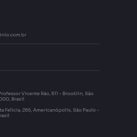
nio.com.br
Professor Vicente Ráo, 811 -
Brooklin, São
000, Brasil
a Felícia, 285, Americanópolis, São Paulo -
asil