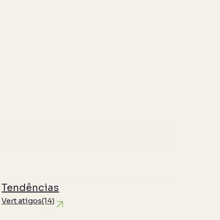
Tendências
Vert atigos
(14)