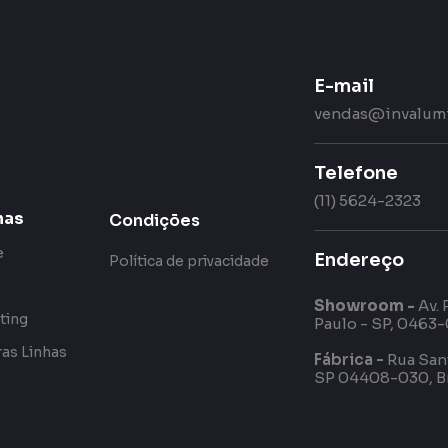
E-mail
vendas@invalumi
Telefone
(11) 5624-2323
has
Condições
e
Endereço
Política de privacidade
Showroom -
Av. 
ting
Paulo - SP, 0463-
as Linhas
Fábrica -
Rua Sant
SP 04408-030, Br