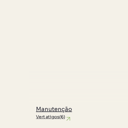
Manutenção
Vert atigos
(6)