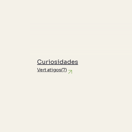
Curiosidades
Vert atigos
(7)