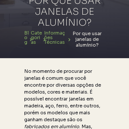
POR QUE USAR
JANELAS DE
ALUMÍNIO?
Bl
Cate
Informaç
Por que usar
o
gori
ões
janelas de
g
as
Técnicas
alumínio?
No momento de procurar por
janelas é comum que você
encontre por diversas opções de
modelos, cores e materiais. É
possível encontrar janelas em
madeira, aço, ferro, entre outros,
porém os modelos que mais
ganham destaque são os
fabricados em alumínio
. Mas,