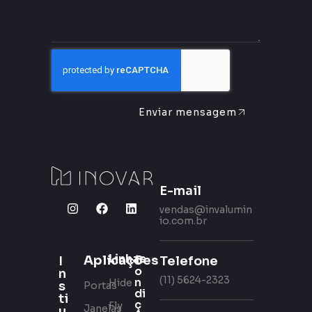
Enviar mensagem
E-mail
vendas@invalumin
io.com.br
Linhas
Aplicações
C
Telefone
I
o
n
(11) 5624-2323
n
Hide
s
Portas
di
ti
ç
Fly
Janelas
u