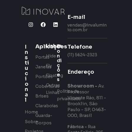
E-mail
vendas@invalumin
io.com.br
Linhas
Aplicações
C
Telefone
I
o
n
(11) 5624-2323
n
Hide
s
Portas
di
ti
ç
Fly
Janelas
u
õ
Endereço
c
e
Floating
Portões
i
s
o
Outras
Showroom -
Av.
Coberturas
n
Política de
Professor
Linhas
a
Brises
Vicente Ráo, 811 -
privacidade
l
Brooklin, São
Claraboias
Paulo - SP, 0463-
Home
000, Brasil
Guarda-
Sobre
Corpos
Fábrica -
Rua
Projetos