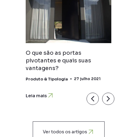
O que são as portas
o no
pivotantes e quais suas
vantagens?
2020
Produto & Tipologia
27 julho 2021
Leia mais
Ver todos os artigos