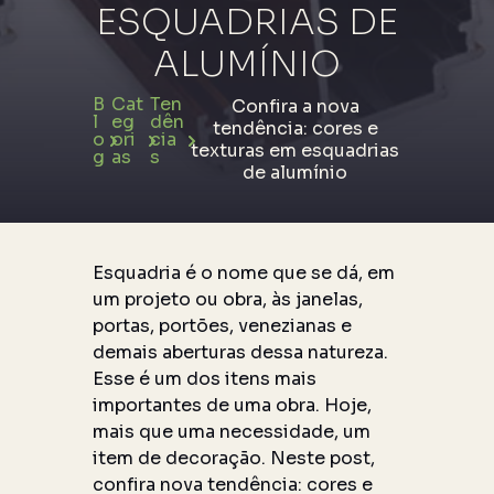
ESQUADRIAS DE
ALUMÍNIO
B
Cat
Ten
Confira a nova
l
eg
dên
tendência: cores e
o
ori
cia
texturas em esquadrias
g
as
s
de alumínio
Esquadria é o nome que se dá, em
um projeto ou obra, às janelas,
portas, portões, venezianas e
demais aberturas dessa natureza.
Esse é um dos itens mais
importantes de uma obra. Hoje,
mais que uma necessidade, um
item de decoração. Neste post,
confira nova tendência: cores e