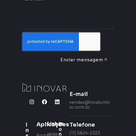
Enviar mensagem
E-mail
vendas@invalumin
io.com.br
Linhas
Aplicações
C
Telefone
I
o
n
(11) 5624-2323
n
Hide
s
Portas