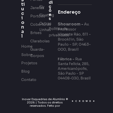
di
ti
ç
Fly
Janelas
u
õ
Endereço
c
e
Floating
Portões
i
s
o
Outras
Showroom -
Av.
Coberturas
n
Política de
Professor
Linhas
a
Brises
Vicente Ráo, 811 -
privacidade
l
Brooklin, São
Claraboias
Paulo - SP, 0463-
Home
000, Brasil
Guarda-
Sobre
Corpos
Fábrica -
Rua
Projetos
Santa Felícia, 285,
Americanópolis,
Blog
São Paulo - SP
04408-030, Brasil
Contato
Inovar Esquadrias de Alumínio ©
2026 | Todos os direitos
reservados. Feito por