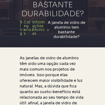
BASTANTE
DURABILIDADE?
B
Cat
Inform
A janela de vidro de
l
eg
ações
alumínio tem
o
oria
Técnic
bastante
g
s
as
durabilidade?
As janelas de vidro de alumínio
têm sido uma opção cada vez
mais comum nos projetos de
imóveis. Isso porque elas
oferecem maior visibilidade e luz
natural. Mas, a dúvida que fica
quanto ao custo-benefício está
relacionada ao seu tempo de vida
útil: afinal, a janela de vidro de