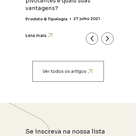
o no
pivotantes e quais suas
vantagens?
2020
Produto & Tipologia
27 julho 2021
Leia mais
Ver todos os artigos
Se inscreva na nossa lista