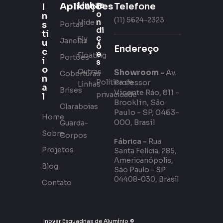
Linhas
Aplicações
C
Telefone
I
o
n
(11) 5624-2323
n
Hide
s
Portas
di
ti
ç
Fly
Janelas
u
õ
Endereço
c
e
Floating
Portões
i
s
o
Outras
Showroom -
Av.
Coberturas
n
Política de
Professor
Linhas
a
Brises
Vicente Ráo, 811 -
privacidade
l
Brooklin, São
Claraboias
Paulo - SP, 0463-
Home
000, Brasil
Guarda-
Sobre
Corpos
Fábrica -
Rua
Projetos
Santa Felícia, 285,
Americanópolis,
Blog
São Paulo - SP
04408-030, Brasil
Contato
Inovar Esquadrias de Alumínio ©