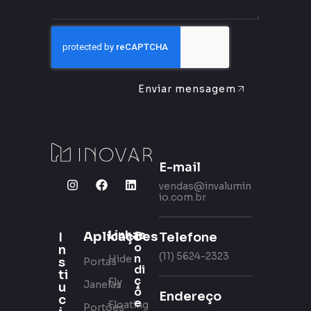
Enviar mensagem
E-mail
vendas@invalumin
io.com.br
Linhas
Aplicações
C
Telefone
I
o
n
(11) 5624-2323
n
Hide
s
Portas
di
ti
ç
Fly
Janelas
u
õ
Endereço
c
e
Floating
Portões