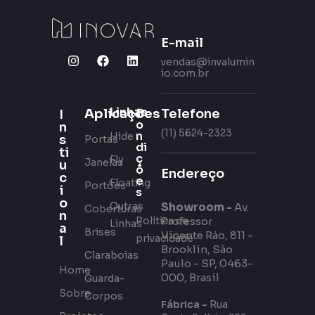
E-mail
vendas@invalumin
io.com.br
Linhas
Aplicações
C
Telefone
I
o
n
(11) 5624-2323
n
Hide
s
Portas
di
ti
ç
Fly
Janelas
u
õ
Endereço
c
e
Floating
Portões
i
s
o
Outras
Showroom -
Av.
Coberturas
n
Política de
Professor
Linhas
a
Brises
Vicente Ráo, 811 -
privacidade
l
Brooklin, São
Claraboias
Paulo - SP, 0463-
Home
000, Brasil
Guarda-
Sobre
Corpos
Fábrica -
Rua