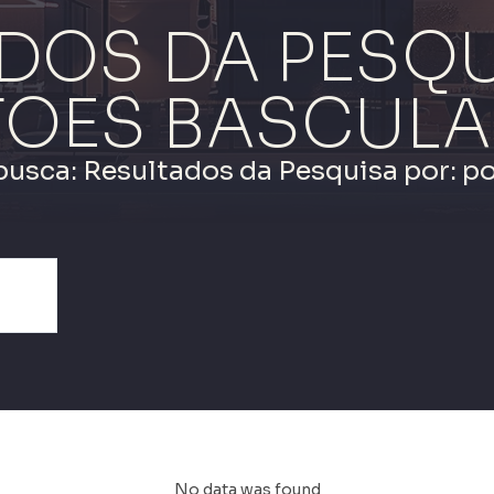
DOS DA PESQU
TOES BASCULA
busca: Resultados da Pesquisa por: p
No data was found