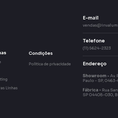
E-mail
vendas@invalumi
Telefone
(11) 5624-2323
has
Condições
e
Endereço
Política de privacidade
Showroom -
Av. 
ting
Paulo - SP, 0463-
as Linhas
Fábrica -
Rua Sant
SP 04408-030, Br