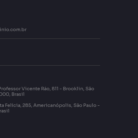
nio.com.br
Professor Vicente Ráo, 811 -
Brooklin, São
000, Brasil
a Felícia, 285, Americanópolis, São Paulo -
asil