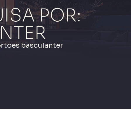
ISA POR:
NTER
ortoes basculanter