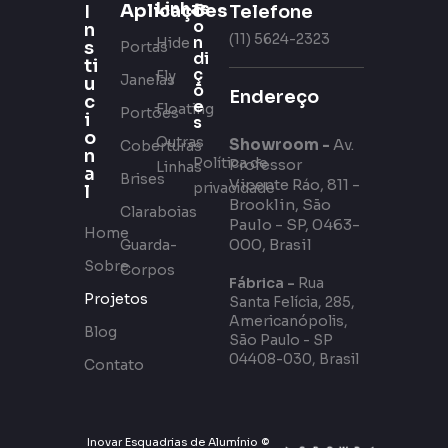
Linhas
Aplicações
C
Telefone
I
o
n
(11) 5624-2323
n
Hide
s
Portas
di
ti
ç
Fly
Janelas
u
õ
Endereço
c
e
Floating
Portões
i
s
o
Outras
Showroom -
Av.
Coberturas
n
Política de
Professor
Linhas
a
Brises
Vicente Ráo, 811 -
privacidade
l
Brooklin, São
Claraboias
Paulo - SP, 0463-
Home
000, Brasil
Guarda-
Sobre
Corpos
Fábrica -
Rua
Projetos
Santa Felícia, 285,
Americanópolis,
Blog
São Paulo - SP
04408-030, Brasil
Contato
Inovar Esquadrias de Alumínio ©