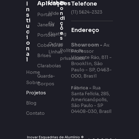
Linhas
Aplicações
C
Telefone
I
o
n
(11) 5624-2323
n
Hide
s
Portas
di
ti
ç
Fly
Janelas
u
õ
Endereço
c
e
Floating
Portões
i
s
o
Outras
Showroom -
Av.
Coberturas
n
Política de
Professor
Linhas
a
Brises
Vicente Ráo, 811 -
privacidade
l
Brooklin, São
Claraboias
Paulo - SP, 0463-
Home
000, Brasil
Guarda-
Sobre
Corpos
Fábrica -
Rua
Projetos
Santa Felícia, 285,
Americanópolis,
Blog
São Paulo - SP
04408-030, Brasil
Contato
Inovar Esquadrias de Alumínio ©